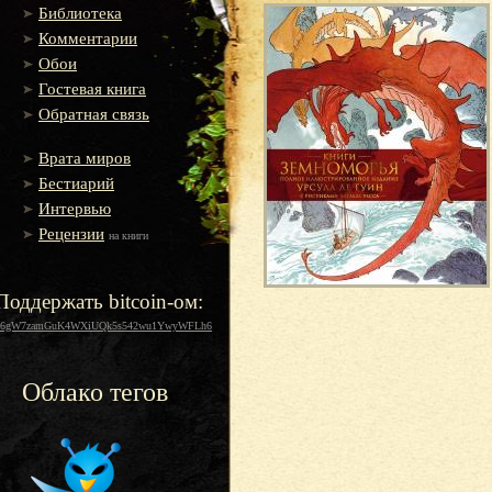
Библиотека
Комментарии
Обои
Гостевая книга
Обратная связь
Врата миров
Бестиарий
Интервью
Рецензии
на книги
Поддержать bitcoin-ом:
16gW7zamGuK4WXiUQk5s542wu1YwyWFLh6
Облако тегов