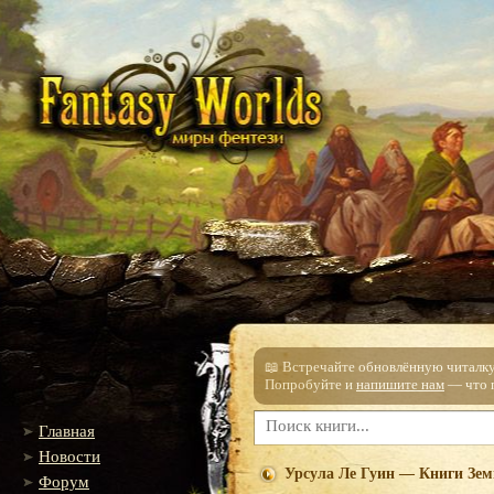
📖 Встречайте обновлённую читалку!
Попробуйте и
напишите нам
— что п
Главная
Новости
Урсула Ле Гуин — Книги Зем
Форум