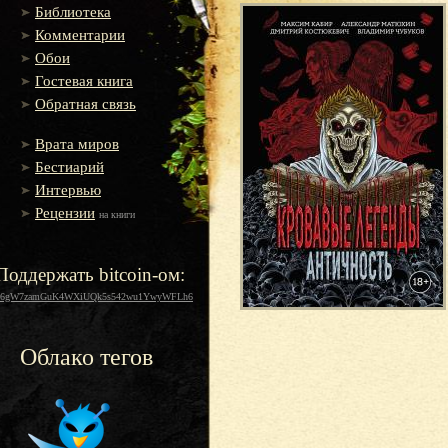
Библиотека
Комментарии
Обои
Гостевая книга
Обратная связь
Врата миров
Бестиарий
Интервью
Рецензии
на книги
Поддержать bitcoin-ом:
16gW7zamGuK4WXiUQk5s542wu1YwyWFLh6
Облако тегов