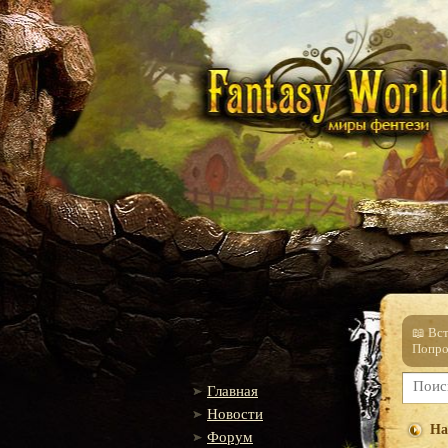
📖 Вс
Попро
Главная
Новости
На
Форум