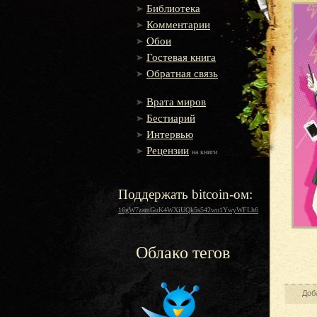
Библиотека
Комментарии
Обои
Гостевая книга
Обратная связь
Врата миров
Бестиарий
Интервью
Рецензии
на книги
Поддержать bitcoin-ом:
16gW7zamGuK4WXiUQk5s542wu1YwyWFLh6
Облако тегов
Доб