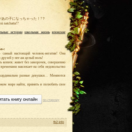
があの子になっちゃった！?？
ni natchatta!?
льные истории
школьная жизнь
японские
а»:
 самый настоящий человек-негатив! Она
 друзей у нее аж целый ноль!
ть копеек: живет без заморочек, совершенно
о временами навлекает на себя недовольство
 кардинально разные девушки… Меняются
оком мире найти, принять и полюбить свое
итать книгу онлайн
по-старому
fb2-info