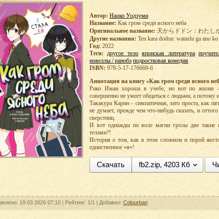
Автор:
Наоко Уодзуми
Название:
Как гром среди ясного неба
Оригинальное название:
天からドドン：わたし
Другие названия:
Ten kara dodon: watashi ga ano ko 
Год:
2022
Теги:
другое тело
японская литература
поучите
новеллы / ранобэ
подростковая комедия
ISBN:
978-5-17-176669-6
Аннотация на книгу «Как гром среди ясного неб
Рико Имаи хороша в учебе, но вот по жизни –
совершенно не умеет общаться с людьми, а потому и
Такакура Карин – симпатичная, зато проста, как пя
не думает, прежде чем что-нибудь сказать, и оттог
сверстниц.
И вот однажды по воле магии грозы две такие
телами?!
История о том, как в этом сложном и порой жест
единственное «я»!
Скачать
fb2.zip, 4203 Кб
Ч
авлено: 19.03.2026 07:10 |
Рейтинг:
1/1
| Добавил:
Colourban