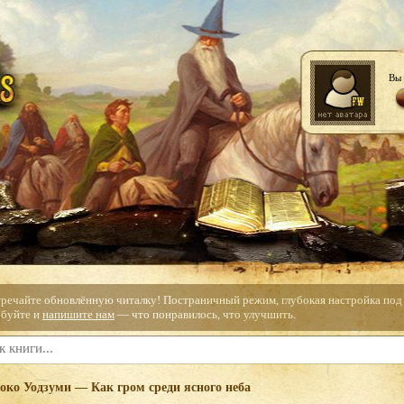
Вы 
тречайте обновлённую читалку! Постраничный режим, глубокая настройка под с
буйте и
напишите нам
— что понравилось, что улучшить.
око Уодзуми — Как гром среди ясного неба