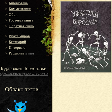
Библиотека
Комментарии
Обои
Гостевая книга
Обратная связь
Врата миров
Бестиарий
Интервью
Рецензии
на книги
Поддержать bitcoin-ом:
16gW7zamGuK4WXiUQk5s542wu1YwyWFLh6
Облако тегов