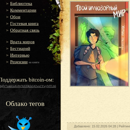
Библиотека
Комментарии
Обои
Гостевая книга
Обратная связь
Врата миров
Бестиарий
Интервью
Рецензии
на книги
Поддержать bitcoin-ом:
16gW7zamGuK4WXiUQk5s542wu1YwyWFLh6
Облако тегов
Добавлено: 15.02.2026 04:28 |
Рейтин