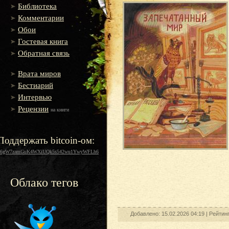
Библиотека
Комментарии
Обои
Гостевая книга
Обратная связь
Врата миров
Бестиарий
Интервью
Рецензии
на книги
Поддержать bitcoin-ом:
16gW7zamGuK4WXiUQk5s542wu1YwyWFLh6
Облако тегов
Добавлено: 15.02.2026 04:19 |
Рейтин