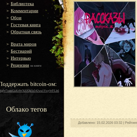
Библиотека
Комментарии
Обои
Гостевая книга
Обратная связь
Врата миров
Бестиарий
Интервью
Рецензии
на книги
Поддержать bitcoin-ом:
16gW7zamGuK4WXiUQk5s542wu1YwyWFLh6
Облако тегов
Добавлено: 15.02.2026 03:32 |
Рейтин