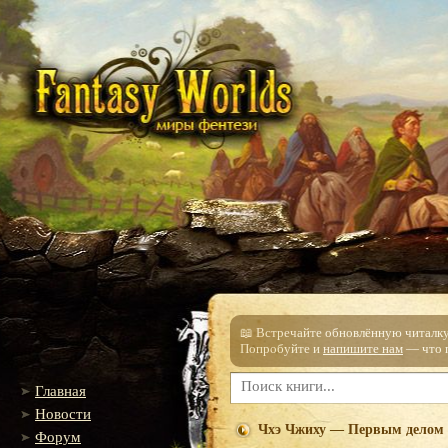
📖 Встречайте обновлённую читалку!
Попробуйте и
напишите нам
— что п
Главная
Новости
Чхэ Чжиху — Первым делом с
Форум