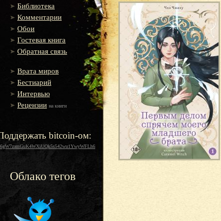
Библиотека
Комментарии
Обои
Гостевая книга
Обратная связь
Врата миров
Бестиарий
Интервью
Рецензии
на книги
Поддержать bitcoin-ом:
16gW7zamGuK4WXiUQk5s542wu1YwyWFLh6
Облако тегов