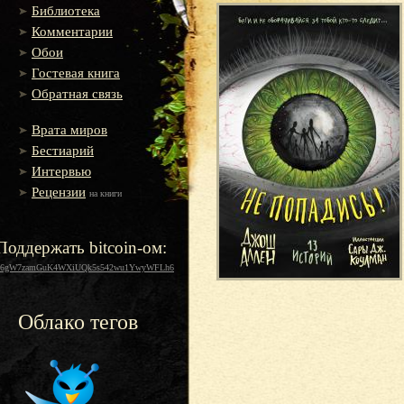
Библиотека
Комментарии
Обои
Гостевая книга
Обратная связь
Врата миров
Бестиарий
Интервью
Рецензии
на книги
Поддержать bitcoin-ом:
16gW7zamGuK4WXiUQk5s542wu1YwyWFLh6
Облако тегов