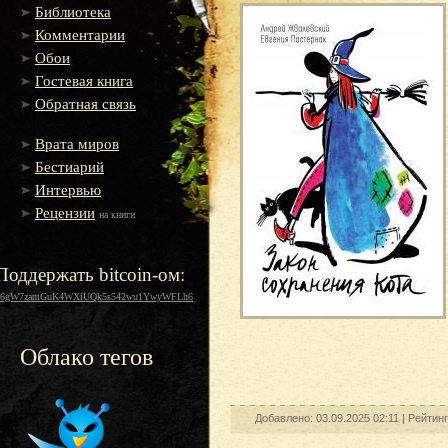
Библиотека
Комментарии
Обои
Гостевая книга
Обратная связь
Врата миров
Бестиарий
Интервью
Рецензии
на книги
Поддержать bitcoin-ом:
16gW7zamGuK4WXiUQk5s542wu1YwyWFLh6
Облако тегов
Добавлено: 03.09.2025 02:11 |
Рейтин