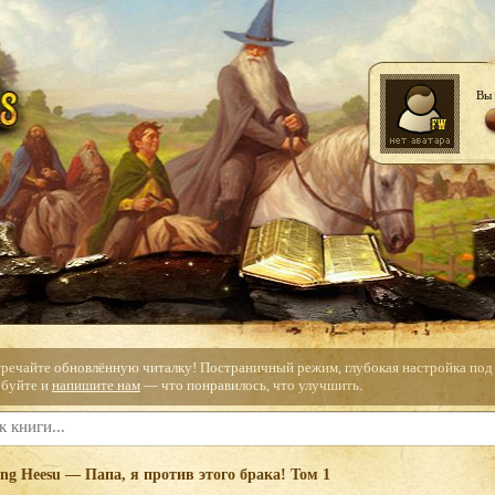
Вы 
тречайте обновлённую читалку! Постраничный режим, глубокая настройка под с
буйте и
напишите нам
— что понравилось, что улучшить.
ng Heesu — Папа, я против этого брака! Том 1