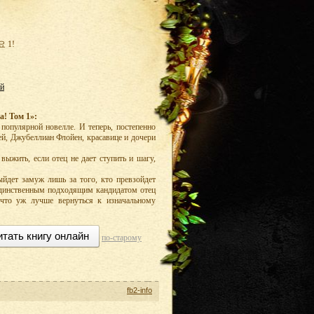
 1!
ай
а! Том 1»:
 популярной новелле. И теперь, постепенно
ей, Джубеллиан Флойен, красавице и дочери
выжить, если отец не дает ступить и шагу,
ыйдет замуж лишь за того, кто превзойдет
единственным подходящим кандидатом отец
 что уж лучше вернуться к изначальному
итать книгу онлайн
по-старому
fb2-info