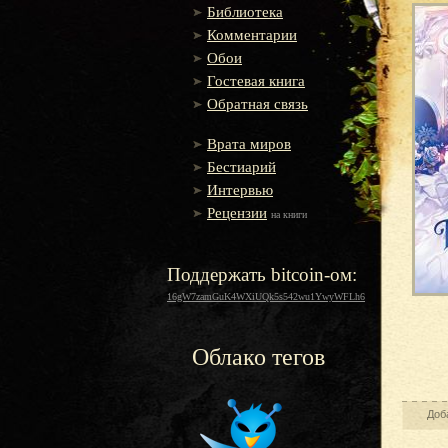
Библиотека
Комментарии
Обои
Гостевая книга
Обратная связь
Врата миров
Бестиарий
Интервью
Рецензии
на книги
Поддержать bitcoin-ом:
16gW7zamGuK4WXiUQk5s542wu1YwyWFLh6
Облако тегов
Доб