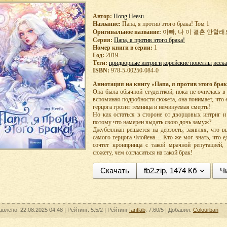
Автор:
Hong Heesu
Название:
Папа, я против этого брака! Том 1
Оригинальное название:
아빠, 나 이 결혼 안할래요
Серия:
Папа, я против этого брака!
Номер книги в серии:
1
Год:
2019
Теги:
придворные интриги
корейские новеллы
исек
ISBN:
978-5-00250-084-0
Аннотация на книгу «Папа, я против этого брак
Она была обычной студенткой, пока не очнулась в
вспоминая подробности сюжета, она понимает, что 
герцога грозит темница и неминуемая смерть!
Но как остаться в стороне от дворцовых интриг и 
потому что намерен выдать свою дочь замуж?
Джубеллиан решается на дерзость, заявляя, что в
самого герцога Флойена… Кто же мог знать, что 
сочтет кронпринца с такой мрачной репутацией,
сюжету, чем согласиться на такой брак!
Скачать
fb2.zip, 1474 Кб
Ч
авлено: 22.08.2025 04:48 |
Рейтинг:
5.5/2
| Рейтинг
fantlab
: 7.60/5
| Добавил:
Colourban