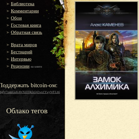
Библиотека
Комментарии
Обои
Гостевая книга
Обратная связь
Врата миров
Бестиарий
Интервью
Рецензии
на книги
Поддержать bitcoin-ом:
16gW7zamGuK4WXiUQk5s542wu1YwyWFLh6
Облако тегов