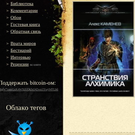
Библиотека
Комментарии
Обои
Гостевая книга
Обратная связь
Врата миров
Бестиарий
Интервью
Рецензии
на книги
Поддержать bitcoin-ом:
16gW7zamGuK4WXiUQk5s542wu1YwyWFLh6
Облако тегов