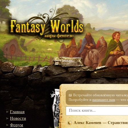
📖 Встречайте обновлённую читалку!
Попробуйте и
напишите нам
— что п
Главная
Новости
Алекс Каменев — Странстви
Форум