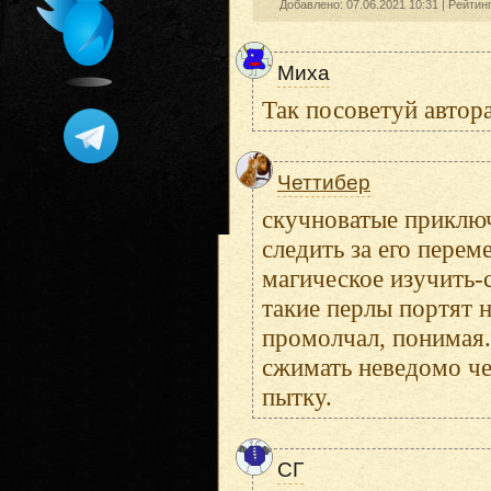
Добавлено: 07.06.2021 10:31 |
Рейтин
Миха
Так посоветуй автора
Четтибер
скучноватые приключ
следить за его пере
магическое изучить-
такие перлы портят н
промолчал, понимая.
сжимать неведомо че
пытку.
СГ