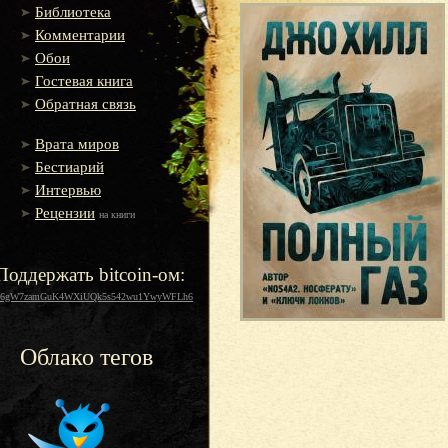
Библиотека
Комментарии
Обои
Гостевая книга
Обратная связь
Врата миров
Бестиарий
Интервью
Рецензии
на книги
Поддержать bitcoin-ом:
16gW7zamGuK4WXiUQk5s542wu1YwyWFLh6
Облако тегов