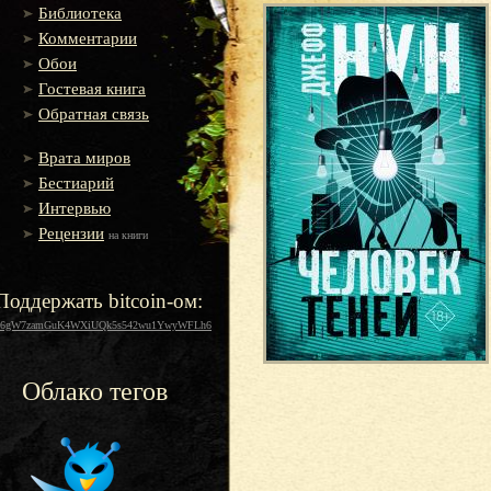
Библиотека
Комментарии
Обои
Гостевая книга
Обратная связь
Врата миров
Бестиарий
Интервью
Рецензии
на книги
Поддержать bitcoin-ом:
16gW7zamGuK4WXiUQk5s542wu1YwyWFLh6
Облако тегов