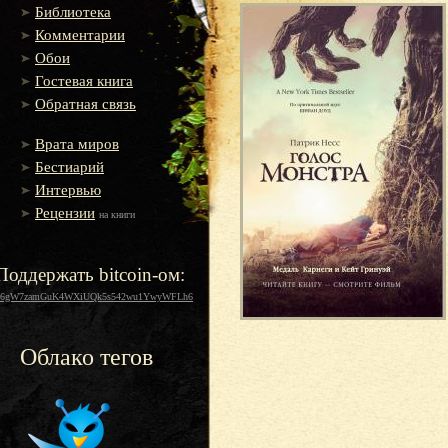
Библиотека
Комментарии
Обои
Гостевая книга
Обратная связь
Врата миров
Бестиарий
Интервью
Рецензии
на книги
Поддержать bitcoin-ом:
16gW7zamGuK4WXiUQk5s542wu1YwyWFLh6
Облако тегов