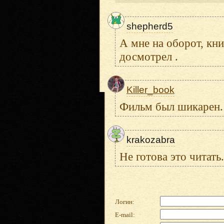
shepherd5
А мне на оборот, кни
досмотрел .
Killer_book
Фильм был шикарен.
krakozabra
Не готова это читат
Логин:
E-mail: