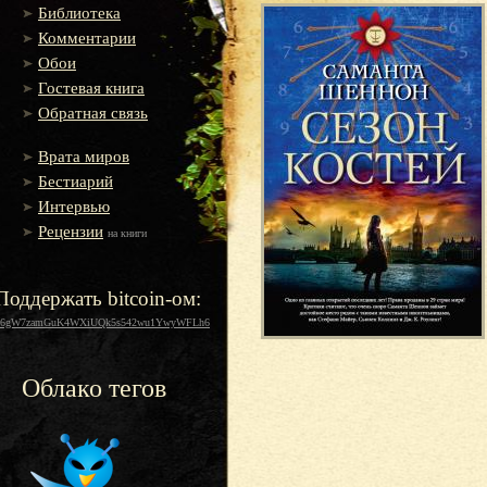
Библиотека
Комментарии
Обои
Гостевая книга
Обратная связь
Врата миров
Бестиарий
Интервью
Рецензии
на книги
Поддержать bitcoin-ом:
16gW7zamGuK4WXiUQk5s542wu1YwyWFLh6
Облако тегов