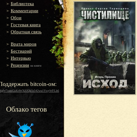
Библиотека
Комментарии
Обои
Гостевая книга
Обратная связь
Врата миров
Бестиарий
Интервью
Рецензии
на книги
Поддержать bitcoin-ом:
16gW7zamGuK4WXiUQk5s542wu1YwyWFLh6
Облако тегов