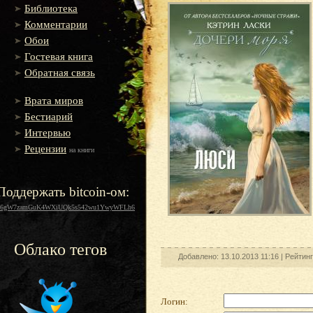
Библиотека
Комментарии
Обои
Гостевая книга
Обратная связь
Врата миров
Бестиарий
Интервью
Рецензии
на книги
Поддержать bitcoin-ом:
16gW7zamGuK4WXiUQk5s542wu1YwyWFLh6
Облако тегов
Добавлено: 13.10.2013 11:16 |
Рейтин
Логин: