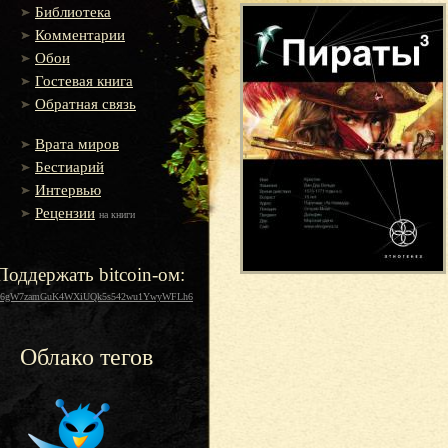
Библиотека
Комментарии
Обои
Гостевая книга
Обратная связь
Врата миров
Бестиарий
Интервью
Рецензии
на книги
Поддержать bitcoin-ом:
16gW7zamGuK4WXiUQk5s542wu1YwyWFLh6
Облако тегов