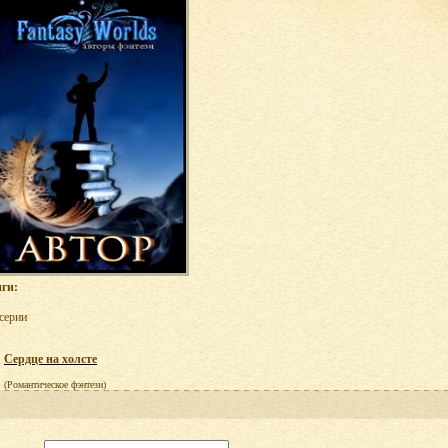
ги:
 серии
Сердце на холсте
(Романтическое фэнтези)