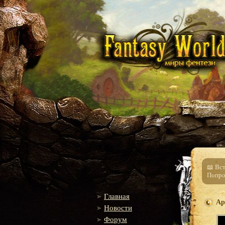
📖 Вс
Попро
Главная
Ар
Новости
Форум