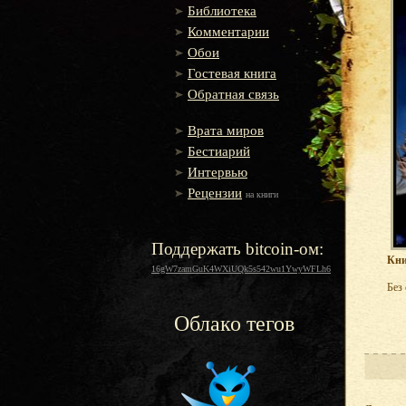
Библиотека
Комментарии
Обои
Гостевая книга
Обратная связь
Врата миров
Бестиарий
Интервью
Рецензии
на книги
Поддержать bitcoin-ом:
Кни
16gW7zamGuK4WXiUQk5s542wu1YwyWFLh6
Без
Облако тегов