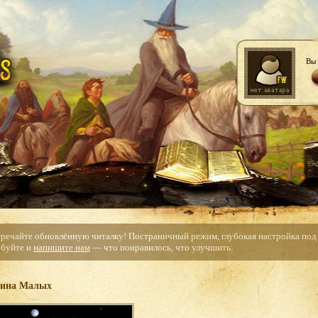
Вы 
тречайте обновлённую читалку! Постраничный режим, глубокая настройка под с
буйте и
напишите нам
— что понравилось, что улучшить.
ина Малых