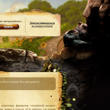
не авторизовались
Зарегистрироваться
на нашем портале
ебя и чтение без интернета.
известных фантастов «четвёртой волны».
ии, менял и города. «Где работал: где только