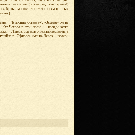
бимым писателем (и впоследствии героем!)
го «Чёрный монах» строится совсем на иных
жения).
ерна («Летающие острова»). «Земная» же не
ть. От Чехова в этой прозе — прежде всего
ажет: «Литература есть описывание людей, а
 случайно в «Эфиопе» именно Чехов — эталон