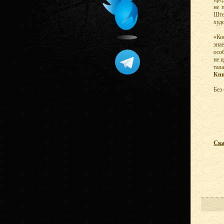
не 
Ште
худ
«Ко
зна
осо
не 
тала
Кни
Без
Ска