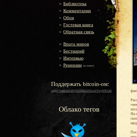
Библиотека
Комментарии
Обои
Гостевая книга
Обратная связь
Врата миров
Бестиарий
Интервью
Рецензии
на книги
Поддержать bitcoin-ом:
фант
16gW7zamGuK4WXiUQk5s542wu1YwyWFLh6
Рас
«не
Облако тегов
пос
Hа 
ска
щед
Пос
пре