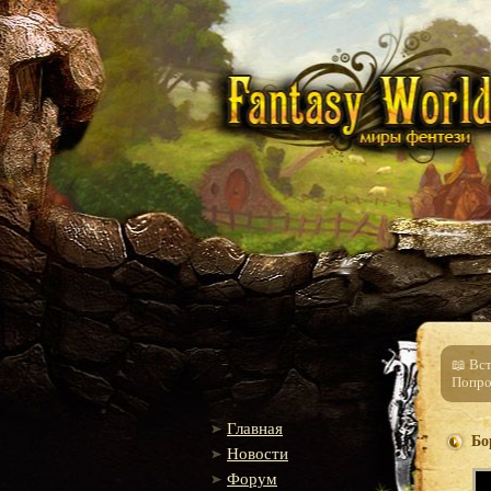
📖 Вс
Попро
Главная
Бо
Новости
Форум