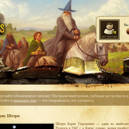
Вы 
тречайте обновлённую читалку! Постраничный режим, глубокая настройка под с
буйте и
напишите нам
— что понравилось, что улучшить.
рис Штерн
Штерн Борис Гедальевич — один из наиболее 
Родился в 1947 г. в Киеве, однако, меняя професс