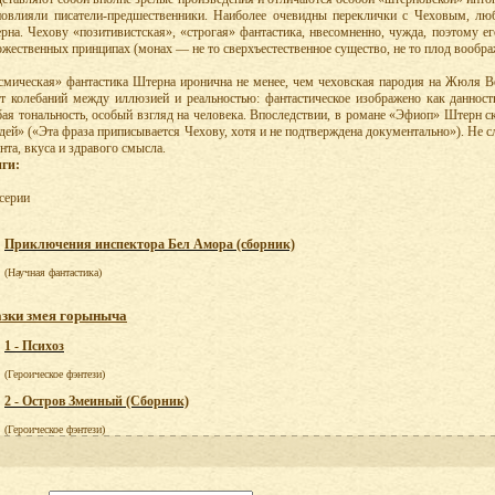
повлияли писатели-предшественники. Hаиболее очевидны переклички с Чеховым, лю
рна. Чехову «позитивистская», «строгая» фантастика, нвесомненно, чужда, поэтому е
ожественных принципах (монах — не то сверхъестественное существо, не то плод вообра
смическая» фантастика Штерна иронична не менее, чем чеховская пародия на Жюля В
ет колебаний между иллюзией и реальностью: фантастическое изображено как даннос
бая тональность, особый взгляд на человека. Впоследствии, в романе «Эфиоп» Штерн ск
идей» («Эта фраза приписывается Чехову, хотя и не подтверждена документально»). Hе
нта, вкуса и здравого смысла.
ги:
 серии
Приключения инспектора Бел Амора (сборник)
(Научная фантастика)
зки змея горыныча
1 - Психоз
(Героическое фэнтези)
2 - Остров Змеиный (Сборник)
(Героическое фэнтези)