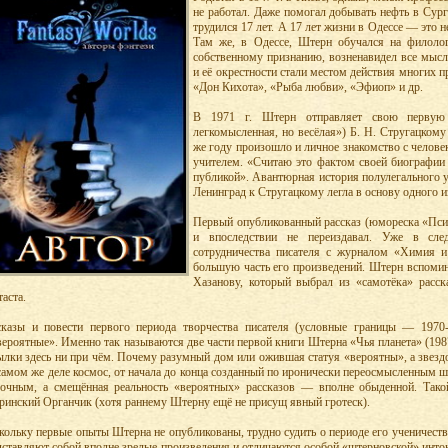
не работал. Даже помогал добывать нефть в Сург
трудился 17 лет. А 17 лет жизни в Одессе — это 
Там же, в Одессе, Штерн обучался на филологи
собственному признанию, возненавидел все мыс
и её окрестности стали местом действия многих п
«Дон Кихота», «Рыба любви», «Эфиоп» и др.
В 1971 г. Штерн отправляет свою первую 
легкомысленная, но весёлая») Б. H. Стругацкому
же году произошло и личное знакомство с челов
учителем. «Считаю это фактом своей биографии 
публикой». Авантюрная история полулегального у
Ленинград к Стругацкому легла в основу одного и
Первый опубликованный рассказ (юмореска «Пси
и впоследствии не переиздавал. Уже в сле
сотрудничества писателя с журналом «Химия и
большую часть его произведений. Штерн вспомина
Хазанову, который выбрал из «самотёка» расск
аста.
сказы и повести первого периода творчества писателя (условные границы — 1970
вероятные». Именно так называются две части первой книги Штерна «Чья планета» (198
ылки здесь ни при чём. Почему разумный дом или ожившая статуя «вероятны», а звезд
самом же деле космос, от начала до конца созданный по иронически переосмысленным 
зочным, а смещённая реальность «вероятных» рассказов — вполне обыденной. Тако
ринский Органчик (хотя раннему Штерну ещё не присущ явный гротеск).
кольку первые опыты Штерна не опубликованы, трудно судить о периоде его ученичества
дставляют собой вполне зрелые произведения и отличаются особой «штерновской» интона