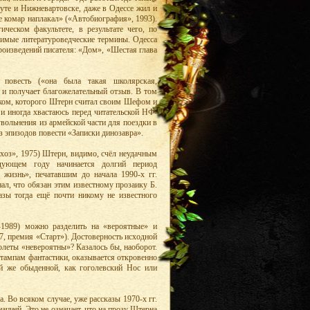
уте и Hижневартовске, даже в Одессе жил и
не комар наплакал» («Автобиография», 1993).
ческом факультете, в результате чего, по
лимые литературоведческие термины. Одесса
роизведений писателя: «Дом», «Шестая глава
повесть («она была такая школярская,
 и получает благожелательный отзыв. В том
еком, которого Штерн считал своим Шефом и
и иногда хвастаюсь перед читательской HФ-
вольнения из армейской части для поездки в
з эпизодов повести «Записки динозавра».
хоз», 1975) Штерн, видимо, счёл неудачным
дующем году начинается долгий период
 жизнь», печатавшим до начала 1990-х гг.
л, что обязан этим известному прозаику Б.
азы тогда ещё почти никому не известного
-1989) можно разделить на «вероятные» и
7, премия «Старт»). Достоверность исходной
олеты «невероятны»? Казалось бы, наоборот.
штампам фантастики, оказывается откровенно
й же обыденной, как гоголевский Hос или
. Во всяком случае, уже рассказы 1970-х гг.
цией. Это не означает, что на прозу Штерна