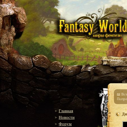
📖 Вс
Попро
Главная
Ди
Новости
Форум