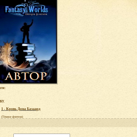
ги:
ку
1 - Кровь Дома Базаард
(Тёмное фэнтези)