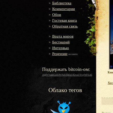
Библиотека
Комментарии
Обои
Гостевая книга
Обратная связь
Врата миров
Бестиарий
Интервью
Рецензии
на книги
Поддержать bitcoin-ом:
Кни
16gW7zamGuK4WXiUQk5s542wu1YwyWFLh6
Хес
Облако тегов