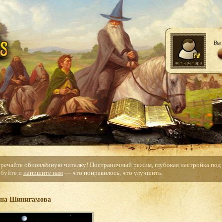
Вы 
тречайте обновлённую читалку! Постраничный режим, глубокая настройка под с
буйте и
напишите нам
— что понравилось, что улучшить.
на Шинигамова