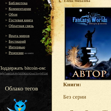
Елена Михалёва
Библиотека
Комментарии
Обои
Гостевая книга
Обратная связь
Врата миров
Бестиарий
Интервью
Рецензии
на книги
Поддержать bitcoin-ом:
16gW7zamGuK4WXiUQk5s542wu1YwyWFLh6
Книги:
Облако тегов
Без серии