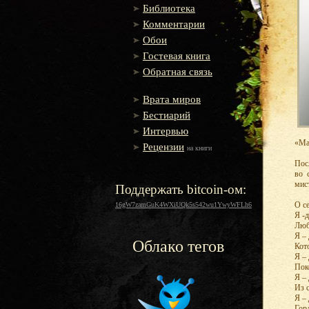
Библиотека
Комментарии
Обои
Гостевая книга
Обратная связь
Врата миров
Бестиарий
Интервью
«Ма
Рецензии
на книги
Пос
во 
мис
Поддержать bitcoin-ом:
О се
16gW7zamGuK4WXiUQk5s542wu1YwyWFLh6
Я -д
Люб
Я – 
Облако тегов
Кот
Я –
Пок
Я – 
Из 
Я –
Гор