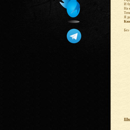
И б
На 
Теп
Я д
Кни
Без
Шк