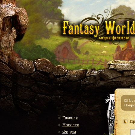
📖 Вс
Попро
Главная
Ир
Новости
Форум