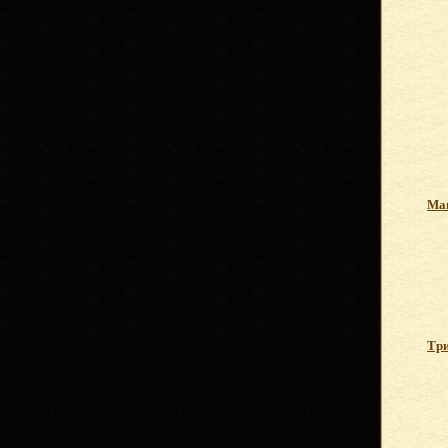
Ма
Тр