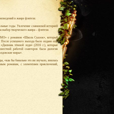
оизведений в жанре фэнтези.
ольные годы. Увлечение славянской историей
а выбор творческого жанра – фэнтези.
КСМО» с романом «Школа Сказок», который
й. После успешного выхода было издано ещё
 «Дневник тёмной леди» (2016 г.), которые
местной работой соавторов была дилогия
олдовские миры».
ы, «как бы банально это ни звучало, явилась
вным романам, с элементами приключений,