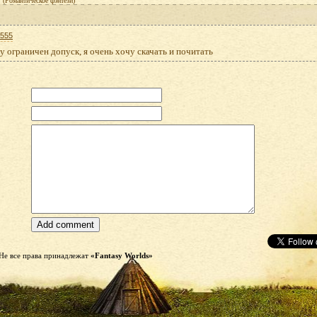
(Романтическое фэнтези)
a555
 ограничен допуск, я очень хочу скачать и почитать
Не все права принадлежат
«Fantasy Worlds»