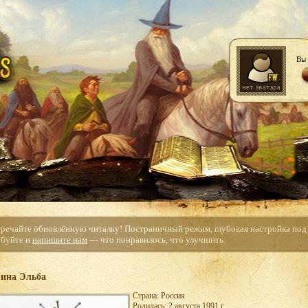
Вы 
тречайте обновлённую читалку! Постраничный режим, глубокая настройка под с
буйте и
напишите нам
— что понравилось, что улучшить.
ина Эльба
Страна: Россия
Родилась: 2 августа 1991 г.