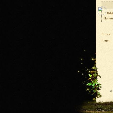
nait
Почему
Логин:
E-mail:
© 