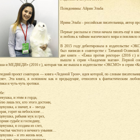
Псевдонимы: Айрин Эльба
Ирина Эльба – российская писательница, автор пр
Первые рассказы и стихи начала писать ещё в шк
и любовь к тайнам магического мира и повлияло н
В 2015 году дебютировала в издательстве «Э
был написан в соавторстве с Татьяной Осинско
две книги – «Ёжка против ректора» (2016 г.) и
вышли в серии «Академия магии». Первой сов
ша и МЕДВЕДИ» (2016 г.), которая так же вышла в издательстве «ЭКСМО» в серии «К
ледний проект соавторов — книга «Ледяной Трон», идея которой, по словам писательниц
сне». Эта книга, в основном как и предыдущие, относится к фантастическим любо
тики и чуть-чуть эротики.
бе:
евушка, и этим я горда,
лю лишь тех, кто этого достоин,
девушка, а значит, я – звезда
орая, горит на небосклоне…
 девушка, рабыня мук и грез,
орная судьбе и господину,
девушка, я создана из слез,
счастья чистого и вечного уныния…
 девушка – и это жизнь моя,
да я тем, что многое прощала,