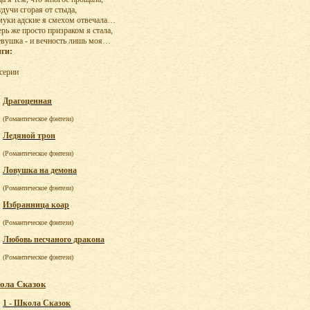
удучи сгорая от стыда,
муки адские я смехом отвечала…
ерь же просто призраком я стала,
евушка - и вечность лишь моя…
ги:
 серии
Драгоценная
(Романтическое фэнтези)
Ледяной трон
(Романтическое фэнтези)
Ловушка на демона
(Романтическое фэнтези)
Избранница коар
(Романтическое фэнтези)
Любовь песчаного дракона
(Романтическое фэнтези)
ола Сказок
1 - Школа Сказок