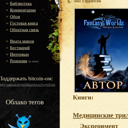
Тесс Герритсен
Библиотека
Комментарии
Обои
Гостевая книга
Обратная связь
Врата миров
Бестиарий
Интервью
Рецензии
на книги
Поддержать bitcoin-ом:
16gW7zamGuK4WXiUQk5s542wu1YwyWFLh6
Книги:
Облако тегов
Медицинские три
Эксперимент