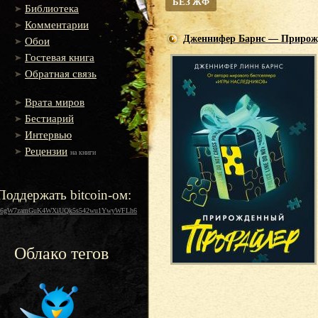
БЕЗ ЖФ
Библиотека
Комментарии
Дженнифер Барнс — Прирож
Обои
Гостевая книга
Обратная связь
Врата миров
Бестиарий
Интервью
Рецензии
на книги
Поддержать bitcoin-ом:
16gW7zamGuK4WXiUQk5s542wu1YwyWFLh6
Облако тегов