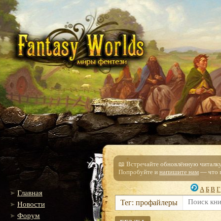
📖 Встречайте обновлённую читалку!
Попробуйте и
напишите нам
— что п
А
Б
В
Г
Главная
Тег: профайлеры
Новости
Форум