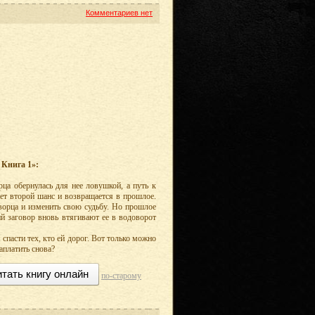
Комментариев нет
 Книга 1»:
ца обернулась для нее ловушкой, а путь к
ает второй шанс и возвращается в прошлое.
ворца и изменить свою судьбу. Но прошлое
ий заговор вновь втягивают ее в водоворот
пасти тех, кто ей дорог. Вот только можно
аплатить снова?
тать книгу онлайн
по-старому