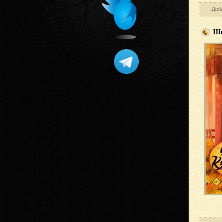
Доб
Ши