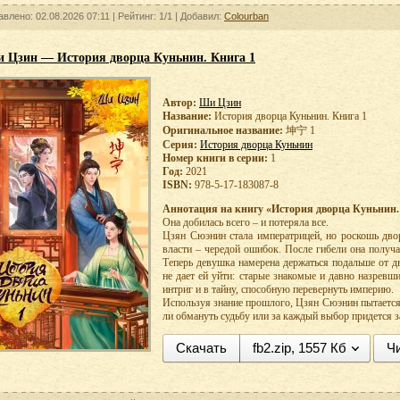
авлено: 02.08.2026 07:11 |
Рейтинг:
1/1
| Добавил:
Colourban
 Цзин — История дворца Куньнин. Книга 1
Автор:
Ши Цзин
Название:
История дворца Куньнин. Книга 1
Оригинальное название:
坤宁 1
Серия:
История дворца Куньнин
Номер книги в серии:
1
Год:
2021
ISBN:
978-5-17-183087-8
Аннотация на книгу «История дворца Куньнин.
Она добилась всего – и потеряла все.
Цзян Сюэнин стала императрицей, но роскошь двор
власти – чередой ошибок. После гибели она получ
Теперь девушка намерена держаться подальше от д
не дает ей уйти: старые знакомые и давно назревш
интриг и в тайну, способную перевернуть империю.
Используя знание прошлого, Цзян Сюэнин пытается с
ли обмануть судьбу или за каждый выбор придется з
Скачать
fb2.zip, 1557 Кб
Чи