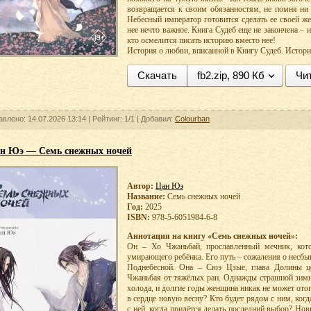
возвращается к своим обязанностям, не помня ни 
Небесный император готовится сделать ее своей ж
нее нечто важное. Книга Судеб еще не закончена – и
кто осмелится писать историю вместо нее!
История о любви, вписанной в Книгу Судеб. История
Скачать
fb2.zip, 890 Кб
Чи
авлено: 14.07.2026 13:14 |
Рейтинг:
1/1
| Добавил:
Colourban
н Юэ — Семь снежных ночей
Автор:
Цан Юэ
Название:
Семь снежных ночей
Год:
2025
ISBN:
978-5-6051984-6-8
Аннотация на книгу «Семь снежных ночей»:
Он – Хо Чжаньбай, прославленный мечник, кот
умирающего ребёнка. Его путь – сожаления о несб
Поднебесной. Она – Сюэ Цзые, глава Долины це
Чжаньбая от тяжёлых ран. Однажды страшной зимн
холода, и долгие годы женщина никак не может ото
в сердце новую весну? Кто будет рядом с ним, ког
с ней, когда придётся делать последний выбор? Но