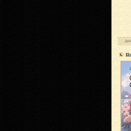
Доб
Цз