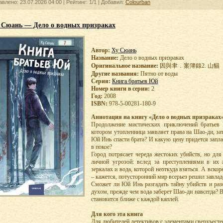
авлено: 23.07.2026 04:00 |
Рейтинг:
1/1
| Добавил:
Colourban
 Сюань — Дело о водных призраках
Автор:
Ху Сюань
Название:
Дело о водных призраках
Оригинальное название:
因與聿．案簿錄2. 山貓
Другие названия:
Пятно от воды
Серия:
Книга братьев Юй
Номер книги в серии:
2
Год:
2008
ISBN:
978-5-00281-180-9
Аннотация на книгу «Дело о водных призраках»
Продолжение мистических приключений братьев 
котором утопленница заявляет права на Шао-ди, за
Юй Инь спасти брата? И какую цену придется запла
в покое?
Город потрясает череда жестоких убийств, но для
личной угрозой: вслед за преступлениями в их
зеркалах и вода, которой неоткуда взяться. А вскор
– кажется, потусторонний мир всерьез решил завлад
Сможет ли Юй Инь разгадать тайну убийств и раз
духом, прежде чем вода заберет Шао-ди навсегда? 
становится ближе с каждой каплей.
Для кого эта книга
Для любителей детективов с элементами сверхъесте