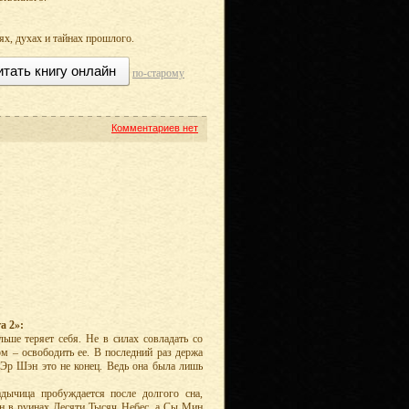
ях, духах и тайнах прошлого.
итать книгу онлайн
по-старому
Комментариев нет
а 2»:
ше теряет себя. Не в силах совладать со
м – освободить ее. В последний раз держа
Эр Шэн это не конец. Ведь она была лишь
дычица пробуждается после долгого сна,
н в руинах Десяти Тысяч Небес, а Сы Мин