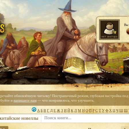
Вы 
тречайте обновлённую читалку! Постраничный режим, глубокая настройка под с
буйте и
напишите нам
— что понравилось, что улучшить.
А
Б
В
Г
Д
Е
Ж
З
И
Й
К
Л
М
Н
О
П
Р
С
Т
У
Ф
Х
Ц
Ч
Ш
Щ
 китайские новеллы