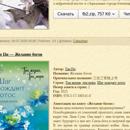
о нефритовой кости» и «Зеркальные города-близнец
Скачать
fb2.zip, 757 Кб
Чи
авлено: 09.07.2026 04:06 |
Рейтинг:
1/1
| Добавил:
Colourban
н Ци — Желание богов
Автор:
Тан Ци
Название:
Желание богов
Оригинальное название:
三生三世枕上书
Серия:
Три жизни, три мира
:
Шаг рождает лотос
Номер книги в серии:
2
Год:
2025
ISBN:
978-5-17-180141-0
Аннотация на книгу «Желание богов»:
Какова цена попытки изменить предначертанное?
Освободившись от сожалений прошлого, юная княж
видит там Лянь Суна. Она ищет с ним встречи, но
знает: будущего у них нет. Связь бога и смертной пр
В это время на границе вспыхивает война. Лянь
отправляется на передовую. Княжне остается тол