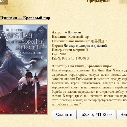
 ЖФ
Предыдущая
1
 Цзинмин — Кровавый пир
Автор:
Го Цзинмин
Название:
Кровавый пир
Оригинальное название:
临界爵迹 3
Серия:
Легенда о разорении династий
Номер книги в серии:
3
Год:
2018
ISBN:
978-5-17-170646-3
Аннотация на книгу «Кровавый пир»:
После морского сражения Ци Лин, Инь Чэнь и д
запретную территорию, откуда почти невозмо
заточенного там Гильгамеша и выяснить правду, ск
Постепенно герои оказываются втянуты в мас
королевской крови и истинными планами серебря
борьба за власть перерастает в открытую войну, 
Аслан. В мире, где сила и верность постоянно по
стать врагами, а каждый выбор требует жестокой пл
потребует этот мир?
Скачать
fb2.zip, 711 Кб
Чит