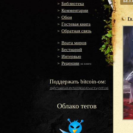
БЕЗ
Библиотека
Комментарии
Обои
Го
Гостевая книга
Обратная связь
Врата миров
Бестиарий
Интервью
Рецензии
на книги
Поддержать bitcoin-ом:
16gW7zamGuK4WXiUQk5s542wu1YwyWFLh6
Облако тегов