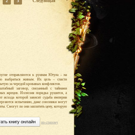
2
3
Следующая
ругие отправляются к руинам Ютула – на
жно выбраться живым. Их цель – спасти
рытую за чередой кровавых конфликтов.
штабный заговор, связанный с тайнами
ных жрецов. Иллюзия порядка рушится, а
от исхода которой зависит судьба империи
двергаются испытанию, даже союзники могут
аты. Смогут ли они заплатить цену, которую
ать книгу онлайн
по-старому