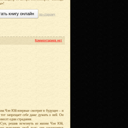
ы»!
тать книгу онлайн
по-старому
Комментариев нет
на Чэн Юй впервые смотрит в будущее – и
 тот запрещает себе даже думать о ней. Он
инесет одни страдания.
 Сун, решив исчезнуть из жизни Чэн Юй,
ько исполнить свой долг: она соглашается