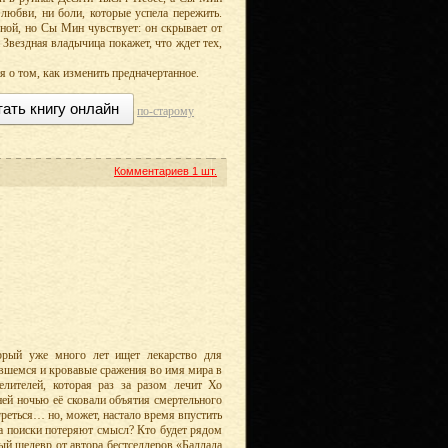
любви, ни боли, которые успела пережить.
еной, но Сы Мин чувствует: он скрывает от
 Звездная владычица покажет, что ждет тех,
 о том, как изменить предначертанное.
тать книгу онлайн
по-старому
Комментариев
1 шт.
орый уже много лет ищет лекарство для
ывшемся и кровавые сражения во имя мира в
лителей, которая раз за разом лечит Хо
ей ночью её сковали объятия смертельного
греться… но, может, настало время впустить
да поиски потеряют смысл? Кто будет рядом
вый шедевр от автора бестселлеров «Баллада