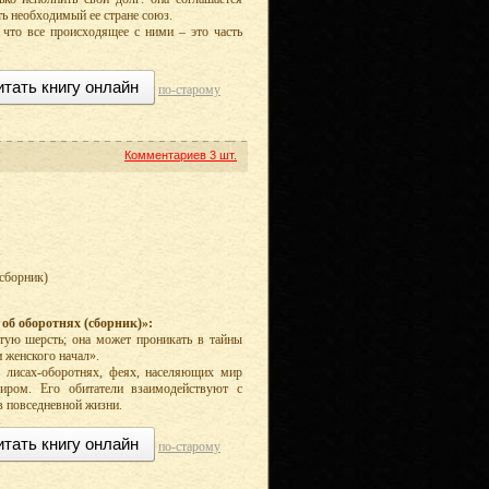
ь необходимый ее стране союз.
что все происходящее с ними – это часть
итать книгу онлайн
по-старому
Комментариев
3 шт.
(сборник)
об оборотнях (сборник)»:
стую шерсть; она может проникать в тайны
 женского начал».
, лисах-оборотнях, феях, населяющих мир
миром. Его обитатели взаимодействуют с
 повседневной жизни.
итать книгу онлайн
по-старому