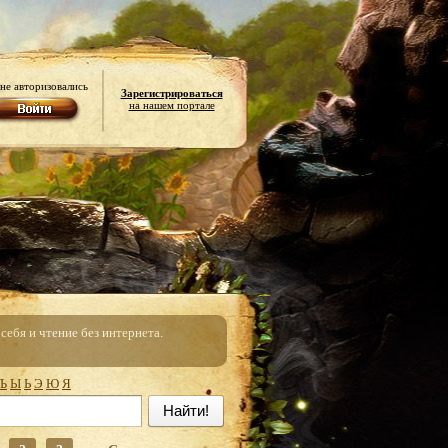
не авторизовались
Зарегистрироваться
на нашем портале
ебя и чтение без интернета.
Ъ
Ы
Ь
Э
Ю
Я
Найти!