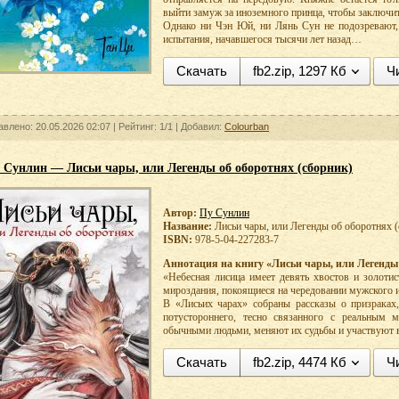
выйти замуж за иноземного принца, чтобы заключит
Однако ни Чэн Юй, ни Лянь Сун не подозревают, 
испытания, начавшегося тысячи лет назад…
Скачать
fb2.zip, 1297 Кб
Ч
авлено: 20.05.2026 02:07 |
Рейтинг:
1/1
| Добавил:
Colourban
 Сунлин — Лисьи чары, или Легенды об оборотнях (сборник)
Автор:
Пу Сунлин
Название:
Лисьи чары, или Легенды об оборотнях 
ISBN:
978-5-04-227283-7
Аннотация на книгу «Лисьи чары, или Легенды 
«Небесная лисица имеет девять хвостов и золоти
мироздания, покоящиеся на чередовании мужского и
В «Лисьих чарах» собраны рассказы о призраках
потустороннего, тесно связанного с реальным 
обычными людьми, меняют их судьбы и участвуют в
Скачать
fb2.zip, 4474 Кб
Ч