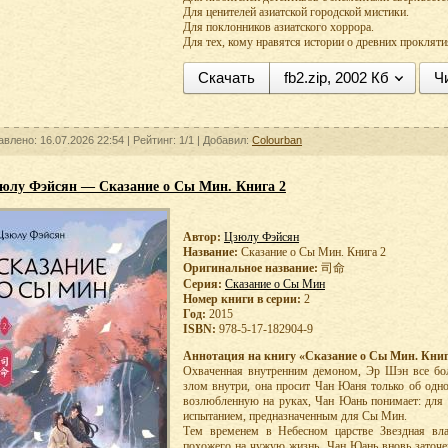
Для ценителей азиатской городской мистики.
Для поклонников азиатского хоррора.
Для тех, кому нравятся истории о древних прокляти
Скачать
fb2.zip, 2002 Кб
Ч
авлено: 16.07.2026 22:54 |
Рейтинг:
1/1
| Добавил:
Colourban
юлу Фэйсян — Сказание о Сы Мин. Книга 2
Автор:
Цзюлу Фэйсян
Название:
Сказание о Сы Мин. Книга 2
Оригинальное название:
司命
Серия:
Сказание о Сы Мин
Номер книги в серии:
2
Год:
2015
ISBN:
978-5-17-182904-9
Аннотация на книгу «Сказание о Сы Мин. Книг
Охваченная внутренним демоном, Эр Шэн все боль
злом внутри, она просит Чан Юаня только об одно
возлюбленную на руках, Чан Юань понимает: для 
испытанием, предназначенным для Сы Мин.
Тем временем в Небесном царстве Звездная вла
похожего на чужую жизнь. Чан Юань вновь заточе