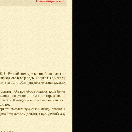
Комментариев нет
:
Юй. Второй том детективной новеллы, в
тягивая его в мир воды и зеркал. Сумеет ли
тить за то, чтобы призраки оставили живых
 братьев Юй все оборачивается куда более
 жизни появляются странные отражения в
е на теле Шао-ди расцветает метка водяного
еть им.
орвать смертельную связь между братом и
Время неумолимо утекает, а призрачный мир
ственного.