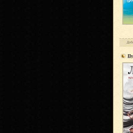
Доб
Пу