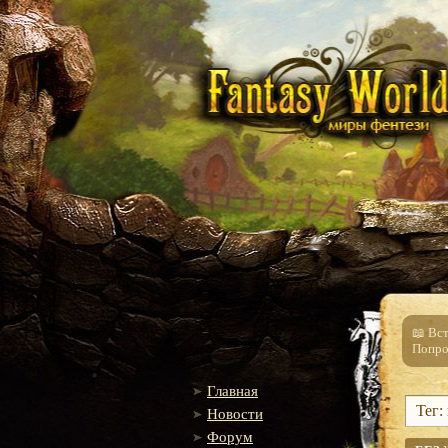
📖 Вс
Попро
Главная
Тег:
Новости
Форум