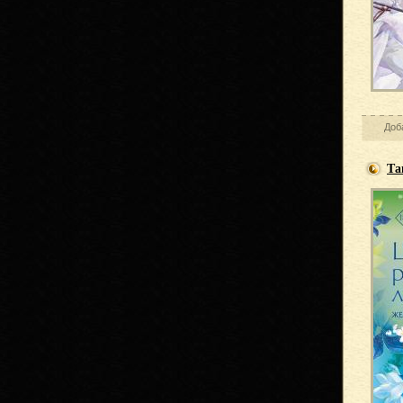
Доб
Та