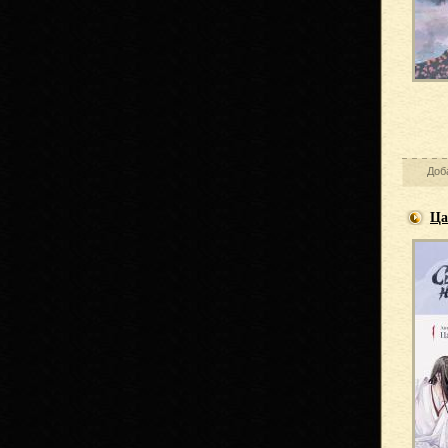
Доб
Ца