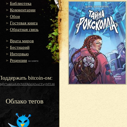
Библиотека
Комментарии
Обои
Гостевая книга
Обратная связь
Врата миров
Бестиарий
Интервью
Рецензии
на книги
Поддержать bitcoin-ом:
16gW7zamGuK4WXiUQk5s542wu1YwyWFLh6
Облако тегов